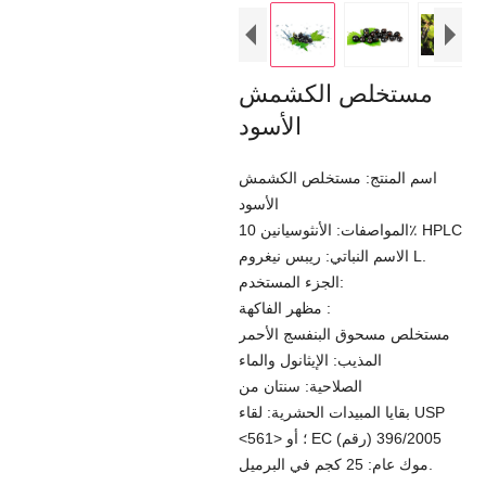
مستخلص الكشمش
الأسود
اسم المنتج: مستخلص الكشمش
الأسود
المواصفات: الأنثوسيانين 10٪ HPLC
الاسم النباتي: ريبس نيغروم L.
الجزء المستخدم:
مظهر الفاكهة :
مستخلص مسحوق البنفسج الأحمر
المذيب: الإيثانول والماء
الصلاحية: سنتان من
بقايا المبيدات الحشرية: لقاء USP
<561> ؛ أو EC (رقم) 396/2005
موك عام: 25 كجم في البرميل.