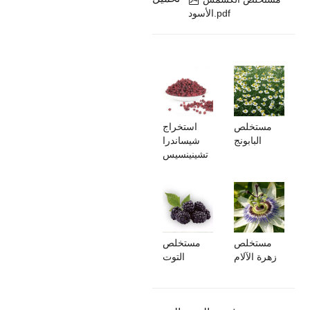
الأسود.pdf
مستخلص
استخراج
البابونج
شيساندرا
تشينينسيس
مستخلص
مستخلص
زهرة الآلام
التوت