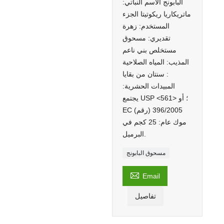
البابونج الاسم النباتي:
ماتريكاريا ريكوتيتا الجزء
المستخدم: زهرة
تقديري: مسحوق
مستخلص بني ناعم
المذيب: المياه الصلاحية
: سنتان من بقايا
المبيدات الحشرية:
يجتمع USP <561> ؛ أو
EC (رقم) 396/2005
موك عام: 25 كجم في
البرميل.
مسحوق البابونج

Email
تفاصيل