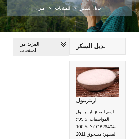
بديل السكر
>
المنتجات
>
منزل
المزيد من
بديل السكر
المنتجات
اريثريتول
اسم المنتج: اريثريتول
المواصفات: 99.5٪
-100.5 ٪٪ GB26404-
2011 المظهر: مسحوق